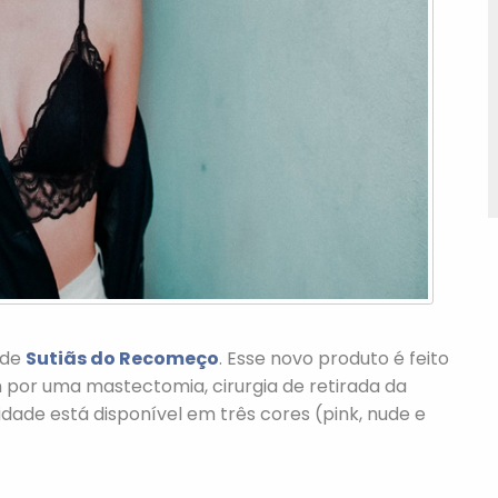
 de
Sutiãs do Recomeço
. Esse novo produto é feito
por uma mastectomia, cirurgia de retirada da
dade está disponível em três cores (pink, nude e