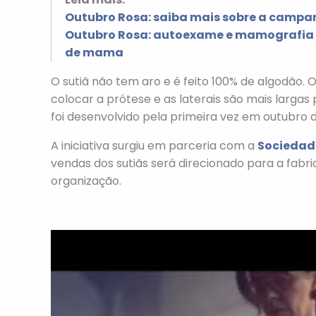
Outubro Rosa: saiba mais sobre a camp
Outubro Rosa: autoexame e mamografia s
de mama
O sutiã não tem aro e é feito 100% de algodão
colocar a prótese e as laterais são mais largas
foi desenvolvido pela primeira vez em outubro de 
A iniciativa surgiu em parceria com a
Sociedade
vendas dos sutiãs será direcionado para a fabr
organização.