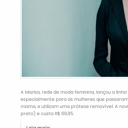
A Marisa, rede de moda feminina, lançou a linha
especialmente para as mulheres que passaram 
mama, e utilizam uma prótese removível. A novi
preto) e custa R$ 69,95.
Leia mais: