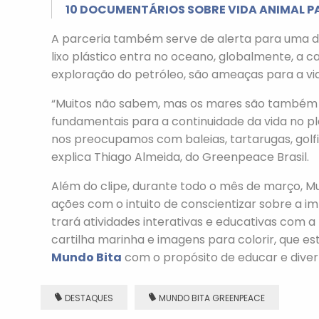
10 DOCUMENTÁRIOS SOBRE VIDA ANIMAL P
A parceria também serve de alerta para uma d
lixo plástico entra no oceano, globalmente, a c
exploração do petróleo, são ameaças para a vi
“Muitos não sabem, mas os mares são também r
fundamentais para a continuidade da vida no p
nos preocupamos com baleias, tartarugas, golfi
explica Thiago Almeida, do Greenpeace Brasil.
Além do clipe, durante todo o mês de março, M
ações com o intuito de conscientizar sobre a i
trará atividades interativas e educativas com 
cartilha marinha e imagens para colorir, que es
Mundo Bita
com o propósito de educar e divert
DESTAQUES
MUNDO BITA GREENPEACE