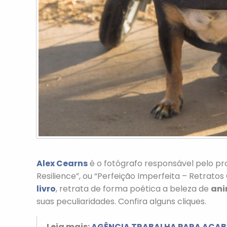
Alex Cearns
é o fotógrafo responsável pelo pro
Resilience”, ou “Perfeição Imperfeita – Retratos 
livro
, retrata de forma poética a beleza de
ani
suas peculiaridades. Confira alguns cliques.
Leia mais:
AGÊNCIA TRABALHA PARA ACAB