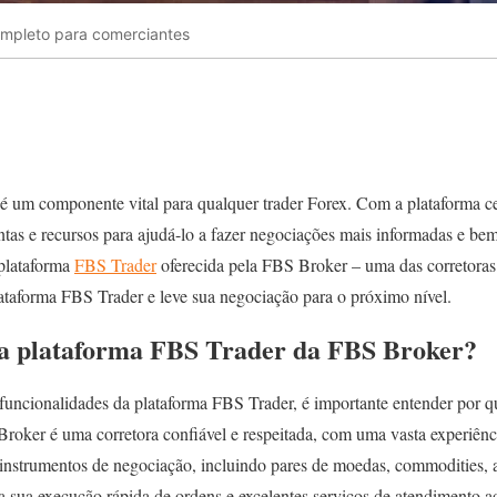
ompleto para comerciantes
é um componente vital para qualquer trader Forex. Com a plataforma cer
as e recursos para ajudá-lo a fazer negociações mais informadas e bem
 plataforma
FBS Trader
oferecida pela FBS Broker – uma das corretoras l
taforma FBS Trader e leve sua negociação para o próximo nível.
 a plataforma FBS Trader da FBS Broker?
uncionalidades da plataforma FBS Trader, é importante entender por 
roker é uma corretora confiável e respeitada, com uma vasta experiên
nstrumentos de negociação, incluindo pares de moedas, commodities, a
a sua execução rápida de ordens e excelentes serviços de atendimento ao