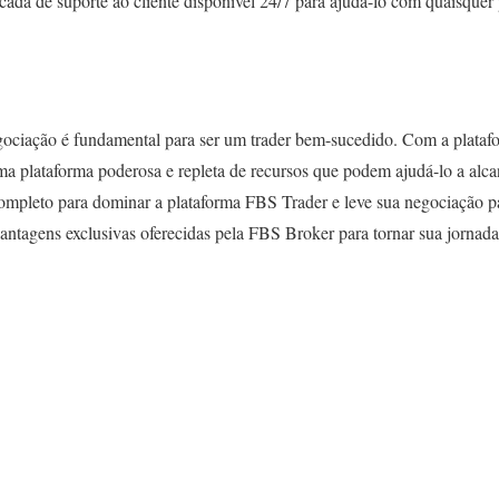
ada de suporte ao cliente disponível 24/7 para ajudá-lo com quaisquer
gociação é fundamental para ser um trader bem-sucedido. Com a plata
a plataforma poderosa e repleta de recursos que podem ajudá-lo a alca
completo para dominar a plataforma FBS Trader e leve sua negociação p
vantagens exclusivas oferecidas pela FBS Broker para tornar sua jornad