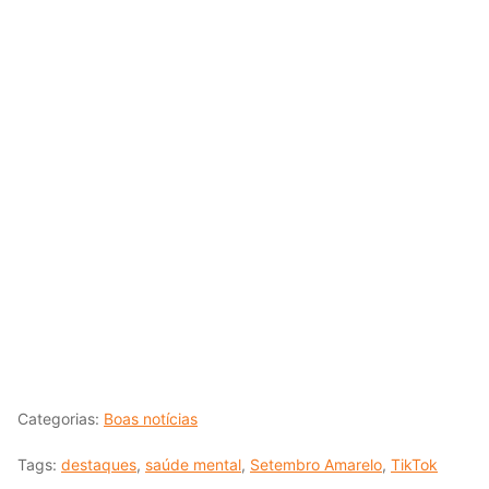
Categorias:
Boas notícias
Tags:
destaques
,
saúde mental
,
Setembro Amarelo
,
TikTok