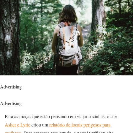
Advertising
Advertising
Para as moças que estão pensando em viajar sozinhas, o site
Asher e Lyric
criou um
relatório de locais perigosos para
mulheres
. Para preparar esse estudo, o portal verificou oito