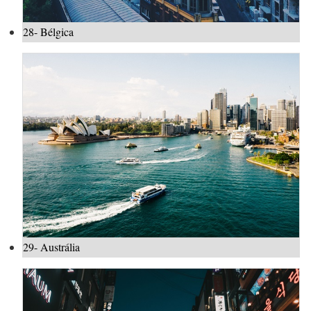
28- Bélgica
29- Austrália