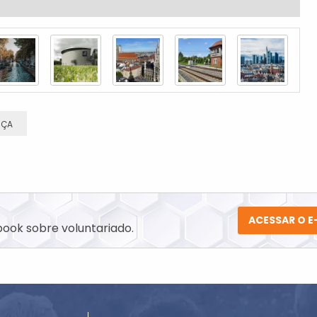
M
Acesse a página de
envio de vagas
e p
?
PUBLICAR UMA VAGA
© 2021 Todos os direitos reservados - Busca Voluntária - website by:
plyn!