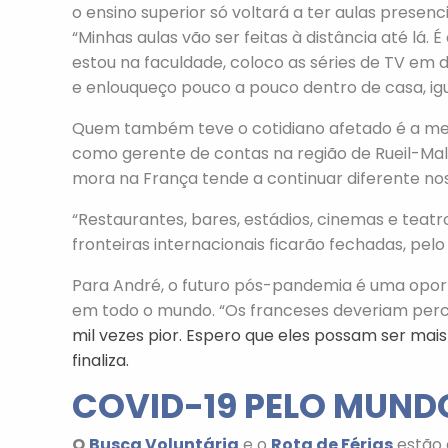
o ensino superior só voltará a ter aulas prese
“Minhas aulas vão ser feitas à distância até lá.
estou na faculdade, coloco as séries de TV em d
e enlouqueço pouco a pouco dentro de casa, igua
Quem também teve o cotidiano afetado é a mex
como gerente de contas na região de Rueil-Malm
mora na França tende a continuar diferente no
“Restaurantes, bares, estádios, cinemas e teatro
fronteiras internacionais ficarão fechadas, pelo
Para André, o futuro pós-pandemia é uma opor
em todo o mundo. “Os franceses deveriam per
mil vezes pior. Espero que eles possam ser mai
finaliza.
COVID-19 PELO MUNDO
O
Busca Voluntária
e o
Rota de Férias
estão 