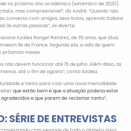
nciais no próximo ano acadêmico (setembro de 2020).
 É chato, mas compreensível”, diz André. “Quando não
ia, converso com amigos, asso bolos, aprendo italiano
l às outras pessoas”, se diverte.
icana Azalea Rangel Ramirez, de 35 anos, que atua
aison île de France. Segundo ela, a vida de quem
s próximos meses.
s não devem funcionar até 15 de julho. Além disso, as
 menos, até o fim de agosto”, conta Azalea.
tunidade e tanto para criar uma nova mentalidade
ceber
que estão bem e que a situação poderia estar
s agradecidos e que parem de reclamar tanto”,
: SÉRIE DE ENTREVISTAS
conversando com pessoas de todo o planeta para