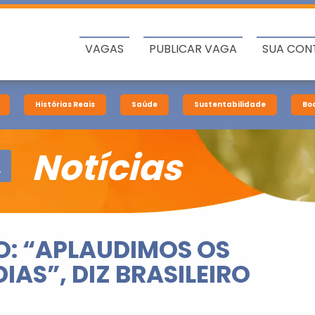
VAGAS
PUBLICAR VAGA
SUA CON
Histórias Reais
Saúde
Sustentabilidade
Bo
Notícias
O: “APLAUDIMOS OS
IAS”, DIZ BRASILEIRO