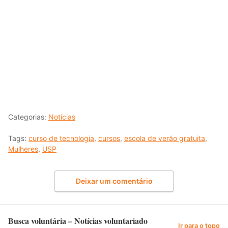
Categorias:
Notícias
Tags:
curso de tecnologia
,
cursos
,
escola de verão gratuita
,
Mulheres
,
USP
Deixar um comentário
Busca voluntária – Notícias voluntariado
Ir para o topo